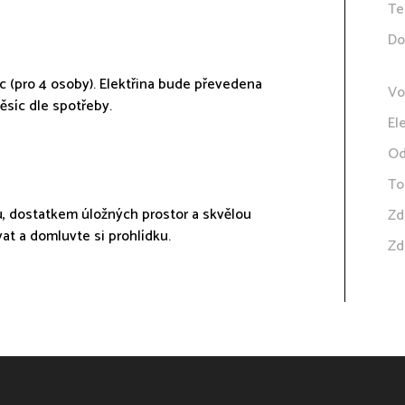
Te
Do
c (pro 4 osoby). Elektřina bude převedena
Vo
síc dle spotřeby.
El
Od
To
u, dostatkem úložných prostor a skvělou
Zd
at a domluvte si prohlídku.
Zd