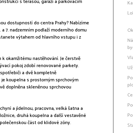
strukci s terasou, garáží a parkovacím
Ka
Lo
nou dostupností do centra Prahy? Nabízíme
. a 7. nadzemním podlaží moderního domu
Ok
tanete výtahem od hlavního vstupu i z
Ná
by
Vl
en k okamžitému nastěhování. Je čerstvě
ývací pokoj zdobí renovované parkety.
Už
 spotřebiči a dvě kompletně
Po
í je koupelna s prostorným sprchovým
pl
nově doplněna skleněnou sprchovou
Ce
Po
chyní a jídelnou, pracovna, velká šatna a
Po
ložnice, druhá koupelna a další vestavěné
společenskou část od klidové zóny.
St