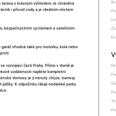
Bu
á terasa s krásným výhledem. Je chráněná
rávník i přívod vody a je ideálním místem
Po
Um
ním, bezpečnostním systémem a satelitním
Zá
En
 garáž vhodná také pro motorku, kola nebo
V
proti.
 se rozvíjející části Prahy. Přímo v domě je
Mí
ázkové vzdálenosti najdete kompletní
Pa
enské domovy je 3 minuty chůze, tramvaj
Ga
t pěšky. K odpočinku lákají nedaleké parky
lce.
Po
Te
Ko