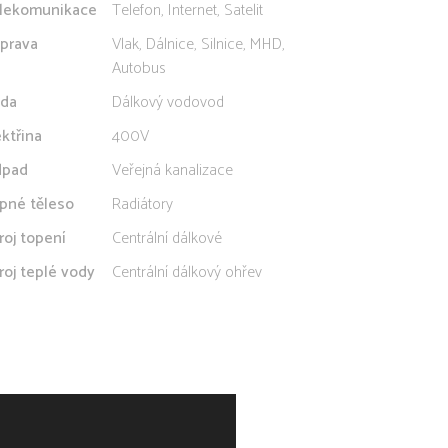
lekomunikace
Telefon, Internet, Satelit
prava
Vlak, Dálnice, Silnice, MHD,
Autobus
da
Dálkový vodovod
ektřina
400V
pad
Veřejná kanalizace
pné těleso
Radiátory
roj topení
Centrální dálkové
roj teplé vody
Centrální dálkový ohřev