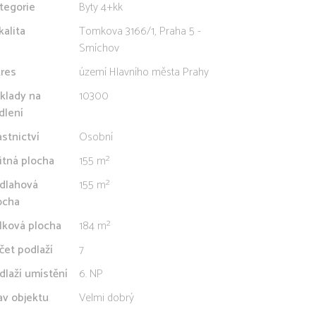
tegorie
Byty 4+kk
kalita
Tomkova 3166/1, Praha 5 -
Smíchov
res
území Hlavního města Prahy
klady na
10300
dlení
astnictví
Osobní
itná plocha
155 m²
dlahová
155 m²
ocha
lková plocha
184 m²
čet podlaží
7
dlaží umístění
6. NP
av objektu
Velmi dobrý