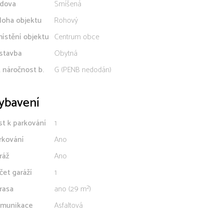
dova
Smíšená
loha objektu
Rohový
ístění objektu
Centrum obce
stavba
Obytná
. náročnost b.
G (PENB nedodán)
ybavení
st k parkování
1
rkování
Ano
ráž
Ano
čet garáží
1
rasa
ano (29 m²)
munikace
Asfaltová