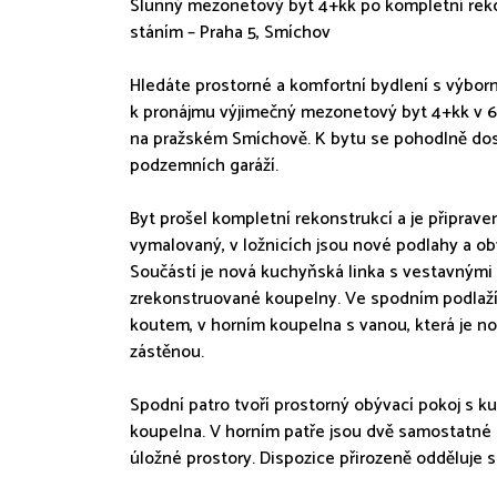
Slunný mezonetový byt 4+kk po kompletní rekon
stáním – Praha 5, Smíchov
Hledáte prostorné a komfortní bydlení s výbor
k pronájmu výjimečný mezonetový byt 4+kk v 6
na pražském Smíchově. K bytu se pohodlně dos
podzemních garáží.
Byt prošel kompletní rekonstrukcí a je připrav
vymalovaný, v ložnicích jsou nové podlahy a ob
Součástí je nová kuchyňská linka s vestavnými
zrekonstruované koupelny. Ve spodním podlaž
koutem, v horním koupelna s vanou, která je 
zástěnou.
Spodní patro tvoří prostorný obývací pokoj s ku
koupelna. V horním patře jsou dvě samostatné 
úložné prostory. Dispozice přirozeně odděluje 