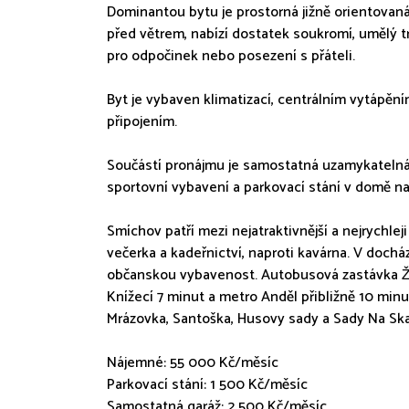
Dominantou bytu je prostorná jižně orientovan
před větrem, nabízí dostatek soukromí, umělý t
pro odpočinek nebo posezení s přáteli.
Byt je vybaven klimatizací, centrálním vytápě
připojením.
Součástí pronájmu je samostatná uzamykatelná
sportovní vybavení a parkovací stání v domě na
Smíchov patří mezi nejatraktivnější a nejrychleji
večerka a kadeřnictví, naproti kavárna. V doch
občanskou vybavenost. Autobusová zastávka Ž
Knížecí 7 minut a metro Anděl přibližně 10 minu
Mrázovka, Santoška, Husovy sady a Sady Na Ska
Nájemné: 55 000 Kč/měsíc
Parkovací stání: 1 500 Kč/měsíc
Samostatná garáž: 2 500 Kč/měsíc