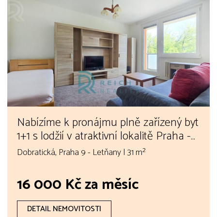
Nabízíme k pronájmu plně zařízený byt
1+1 s lodžií v atraktivní lokalitě Praha -
Letňany.
Dobratická, Praha 9 - Letňany | 31 m²
16 000 Kč za měsíc
DETAIL NEMOVITOSTI