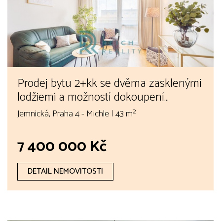
Prodej bytu 2+kk se dvěma zasklenými
lodžiemi a možností dokoupení
parkovacího stání – Praha 4, Jemnická
Jemnická, Praha 4 - Michle | 43 m²
7 400 000 Kč
DETAIL NEMOVITOSTI