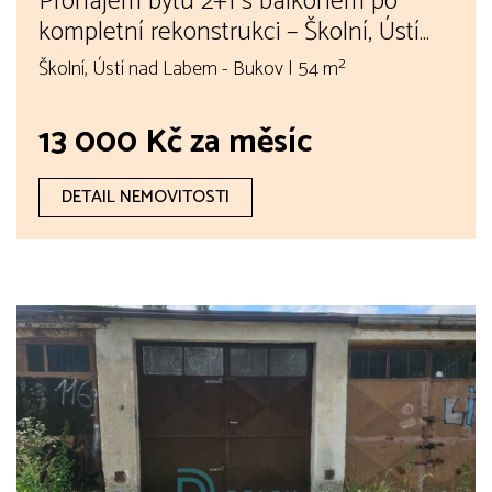
Pronájem bytu 2+1 s balkonem po
kompletní rekonstrukci – Školní, Ústí
nad Labem – Bukov
Školní, Ústí nad Labem - Bukov | 54 m²
13 000 Kč za měsíc
DETAIL NEMOVITOSTI