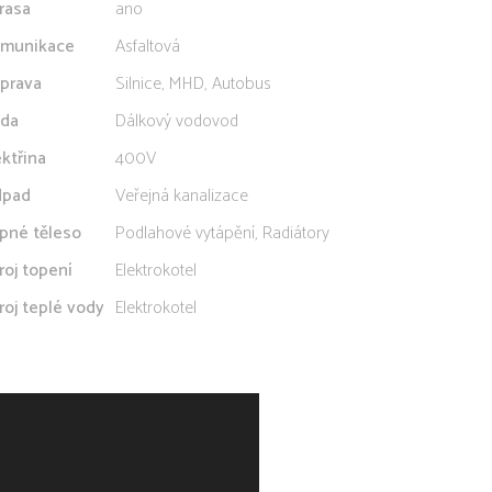
rasa
ano
munikace
Asfaltová
prava
Silnice, MHD, Autobus
da
Dálkový vodovod
ektřina
400V
pad
Veřejná kanalizace
pné těleso
Podlahové vytápění, Radiátory
roj topení
Elektrokotel
roj teplé vody
Elektrokotel