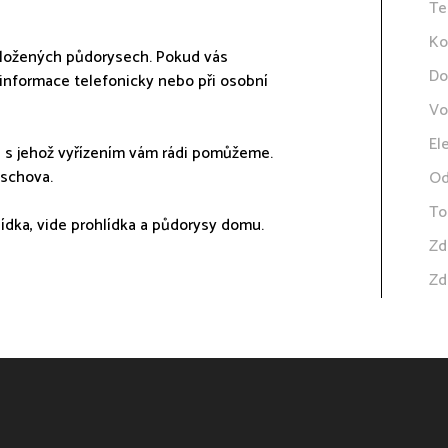
Te
Ko
iložených půdorysech. Pokud vás
Do
 informace telefonicky nebo při osobní
Vo
El
 s jehož vyřízením vám rádi pomůžeme.
úschova.
Od
To
hlídka, vide prohlídka a půdorysy domu.
Zd
Zd