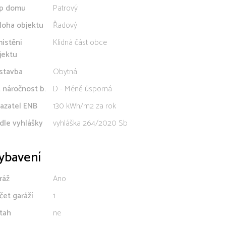
p domu
Patrový
loha objektu
Řadový
ístění
Klidná část obce
jektu
stavba
Obytná
. náročnost b.
D - Méně úsporná
azatel ENB
130 kWh/m2 za rok
dle vyhlášky
vyhláška 264/2020 Sb
ybavení
ráž
Ano
čet garáží
1
tah
ne