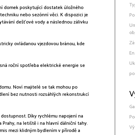
Ty
dní domek poskytující dostatek úložného
 techniku nebo sezónní věci. K dispozici je
Po
hytávání dešťové vody a následnou zálivku
Um
ob
Zá
ektricky ovládanou vjezdovou bránou, kde
En
Uk
asná roční spotřeba elektrické energie se
po
domu. Noví majitelé se tak mohou po
V
dlení bez nutnosti rozsáhlých rekonstrukcí
Ga
 dostupnost. Díky rychlému napojení na
Po
rahy, na letiště i na hlavní dálniční tahy.
Vý
mis mezi klidným bydlením v přírodě a