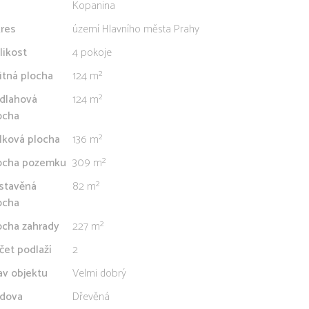
Kopanina
res
území Hlavního města Prahy
likost
4 pokoje
itná plocha
124 m²
dlahová
124 m²
ocha
lková plocha
136 m²
ocha pozemku
309 m²
stavěná
82 m²
ocha
ocha zahrady
227 m²
čet podlaží
2
av objektu
Velmi dobrý
dova
Dřevěná