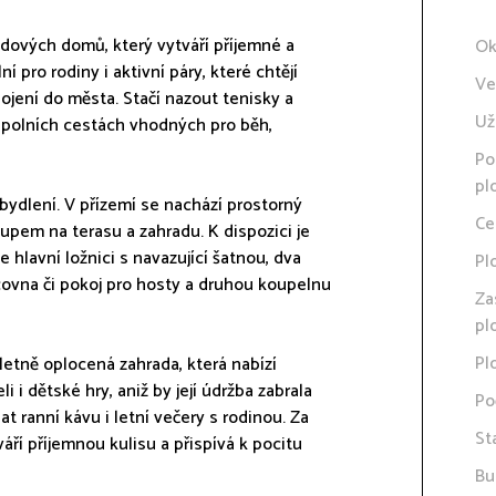
dových domů, který vytváří příjemné a
Ok
 pro rodiny i aktivní páry, které chtějí
Ve
pojení do města. Stačí nazout tenisky a
Už
 polních cestách vhodných pro běh,
Po
pl
ydlení. V přízemí se nachází prostorný
Ce
pem na terasu a zahradu. K dispozici je
hlavní ložnici s navazující šatnou, dva
Pl
acovna či pokoj pro hosty a druhou koupelnu
Za
pl
Pl
etně oplocená zahrada, která nabízí
i i dětské hry, aniž by její údržba zabrala
Po
t ranní kávu i letní večery s rodinou. Za
St
ří příjemnou kulisu a přispívá k pocitu
Bu