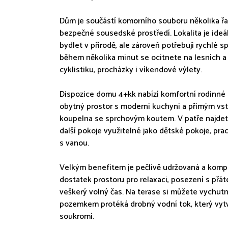
Dům je součástí komorního souboru několika řa
bezpečné sousedské prostředí. Lokalita je ideální
bydlet v přírodě, ale zároveň potřebují rychlé s
během několika minut se ocitnete na lesních a
cyklistiku, procházky i víkendové výlety.
Dispozice domu 4+kk nabízí komfortní rodinné b
obytný prostor s moderní kuchyní a přímým vstu
koupelna se sprchovým koutem. V patře najdete 
další pokoje využitelné jako dětské pokoje, pr
s vanou.
Velkým benefitem je pečlivě udržovaná a kompl
dostatek prostoru pro relaxaci, posezení s přátel
veškerý volný čas. Na terase si můžete vychutna
pozemkem protéká drobný vodní tok, který vytvá
soukromí.