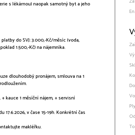
Zá
erie s lékárnou) naopak samotný byt a jeho
En
V
 platby do SVJ: 3.000,-Kč/měsíc (voda,
Za
poklad 1.500,-Kč) na nájemníka.
Vý
Sk
Ko
Pouze dlouhodobý pronájem, smlouva na 1
prodloužením.
Do
Vo
, + kauce 1 měsíční nájem, + servisní
Pl
du 17.6.2026, v čase 15-19h. Konkrétní čas
Od
To
ontaktujte makléřku.