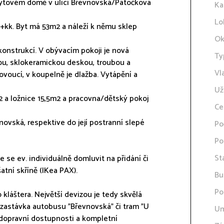
 bytovém domě v ulici Břevnovská/Patočkova
Ka
Lo
3+kk. Byt má 53m2 a náleží k němu sklep
Ok
ekonstrukcí. V obývacím pokoji je nová
Ty
ou, sklokeramickou deskou, troubou a
Vl
ovoucí, v koupelně je dlažba. Vytápění a
Už
a ložnice 15,5m2 a pracovna/dětský pokoj
Ce
vnovská, respektive do její postranní slepé
Po
Po
St
e se ev. individuálně domluvit na přidání či
atní skříně (IKea PAX).
Bu
Po
láštera. Největší devizou je tedy skvělá
zastávka autobusu "Břevnovská" či tram "U
Um
é dopravní dostupnosti a kompletní