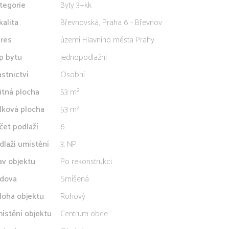
tegorie
Byty 3+kk
kalita
Břevnovská, Praha 6 - Břevnov
res
území Hlavního města Prahy
p bytu
jednopodlažní
astnictví
Osobní
itná plocha
53 m²
lková plocha
53 m²
čet podlaží
6
dlaží umístění
3. NP
av objektu
Po rekonstrukci
dova
Smíšená
loha objektu
Rohový
ístění objektu
Centrum obce