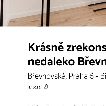
Krásně zrekon
nedaleko Břevn
Břevnovská, Praha 6 - B
ID 0232