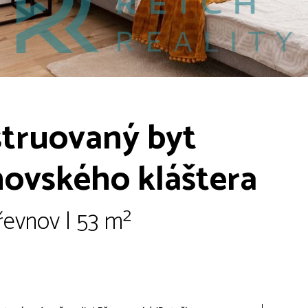
struovaný byt
ovského kláštera
řevnov | 53 m²