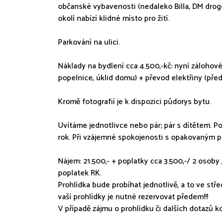
občanské vybavenosti (nedaleko Billa, DM drog
okolí nabízí klidné místo pro žití.
Parkování na ulici.
Náklady na bydlení cca 4.500,-kč: nyní zálohové
popelnice, úklid domu) + převod elektřiny (před
Kromě fotografií je k dispozici půdorys bytu.
Uvítáme jednotlivce nebo pár; pár s dítětem. 
rok. Při vzájemné spokojenosti s opakovaným 
Nájem: 21.500,- + poplatky cca 3.500,-/ 2 osoby 
poplatek RK.
Prohlídka bude probíhat jednotlivě, a to ve stře
vaší prohlídky je nutné rezervovat předem!!!
V případě zájmu o prohlídku či dalších dotazů k