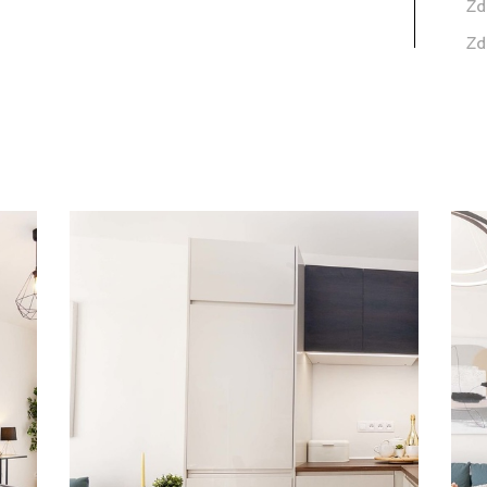
Zd
Zd