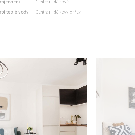
roj topení
Centrální dálkové
roj teplé vody
Centrální dálkový ohřev