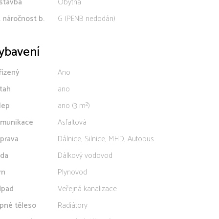
stavba
Obytná
. náročnost b.
G (PENB nedodán)
ybavení
řízený
Ano
tah
ano
lep
ano (3 m²)
munikace
Asfaltová
prava
Dálnice, Silnice, MHD, Autobus
da
Dálkový vodovod
yn
Plynovod
pad
Veřejná kanalizace
pné těleso
Radiátory