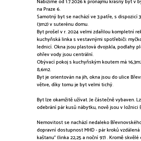
Nabízíme od 1.7.2026 k pronájmu krásný byt v
na Praze 6.
Samotný byt se nachází ve 3.patře, s dispozicí 
(3m2) v suterénu domu.
Byt prošel v r. 2024 velmi zdařilou kompletní r
kuchyňská linka s vestavnými spotřebiči: myčk
lednicí. Okna jsou plastová dvojskla, podlahy pl
ohřev vody jsou centrální.
Obývací pokoj s kuchyňským koutem má 16,3m2 
8,6m2.
Byt je orientován na jih, okna jsou do ulice Bře
větve, díky tomu je byt velmi tichý.
Byt lze okamžitě užívat. Je částečně vybaven. Lz
odebrání pár kusů nábytku, nově jsou v ložnici š
Nemovitost se nachází nedaleko Břevnovského k
dopravní dostupnost MHD - pár kroků vzdálená 
kaštanu" (linka 22,25 a noční 97) . Kromě skvěl