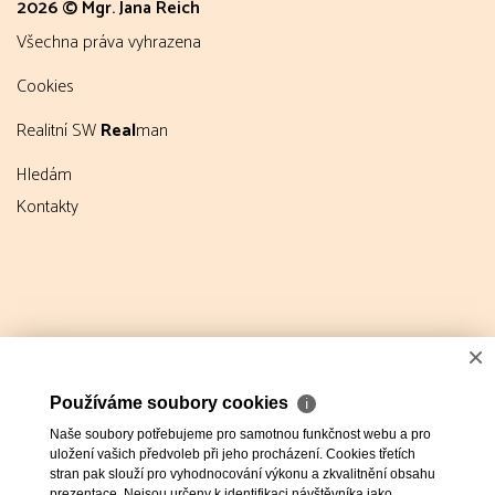
2026 © Mgr. Jana Reich
všechna práva vyhrazena
Cookies
Realitní SW
Real
man
Hledám
Kontakty
×
Používáme soubory cookies
ℹ
Naše soubory potřebujeme pro samotnou funkčnost webu a pro
uložení vašich předvoleb při jeho procházení. Cookies třetích
stran pak slouží pro vyhodnocování výkonu a zkvalitnění obsahu
prezentace. Nejsou určeny k identifikaci návštěvníka jako