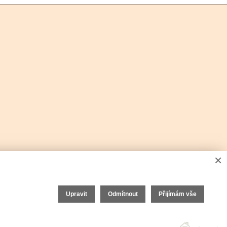
×
Upravit
Odmítnout
Přijímám vše