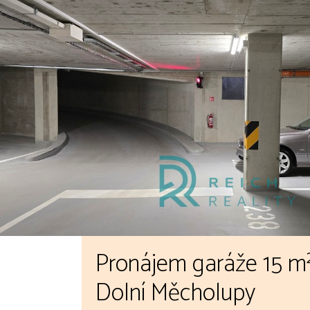
Pronájem garáže 15 m²
Dolní Měcholupy