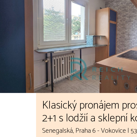
Klasický pronájem pro
2+1 s lodžií a sklepní k
lokalitě Praha 6 – Vok
Senegalská, Praha 6 - Vokovice | 5