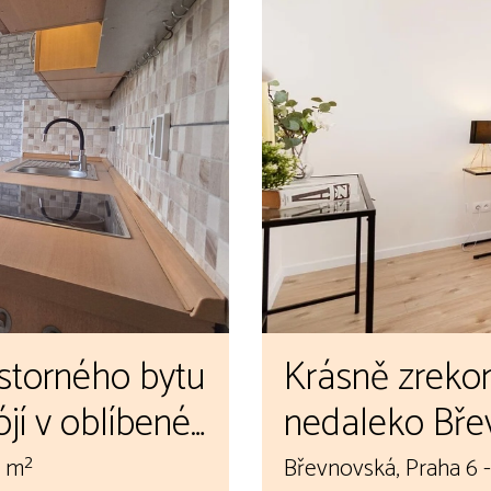
storného bytu
Krásně zreko
ójí v oblíbené
nedaleko Bře
ovic
3 m²
Břevnovská, Praha 6 -