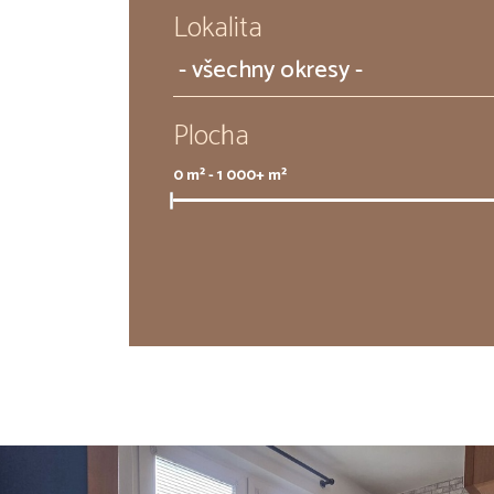
Lokalita
Plocha
0
m² -
1 000+
m²