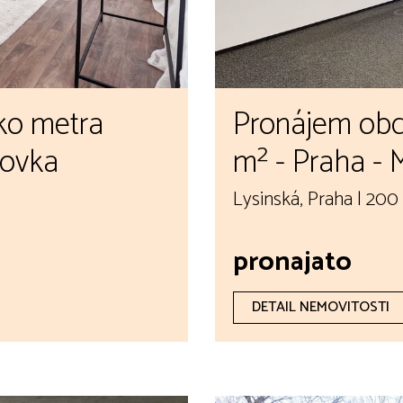
ko metra
Pronájem obc
tovka
m² - Praha -
Lysinská, Praha | 200
pronajato
DETAIL NEMOVITOSTI