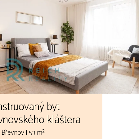
nstruovaný byt
vnovského kláštera
 Břevnov | 53 m²