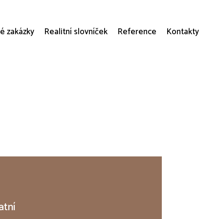
é zakázky
Realitní slovníček
Reference
Kontakty
atní