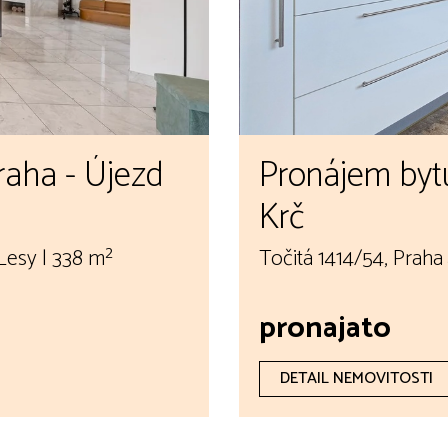
Praha - Újezd
Pronájem bytu
Krč
Lesy | 338 m²
Točitá 1414/54, Praha 
pronajato
DETAIL NEMOVITOSTI